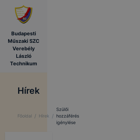
Budapesti
Műszaki SZC
Verebély
László
Technikum
Hírek
Szülői
/
/
Főoldal
Hírek
hozzáférés
igénylése