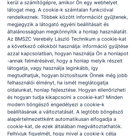
kerül a számítógépre, amikor Ön egy webhelyet
látogat meg. A cookie-k számtalan funkcióval
rendelkeznek. Többek között információt gyűjtenek,
megjegyzik a látogató egyéni beállításait és
általánosságban megkönnyítik a honlap használatát.
Az BMSZC Verebély László Technikum a cookie-kat
a következő célokból használja: információ gyűjtése
azzal kapcsolatban, hogyan használja Ön a honlapot
-annak felmérésével, hogy a honlap melyik részeit
látogatja, vagy használja leginkább, így
megtudhatjuk, hogyan biztosítsunk Önnek még jobb
felhasználói élményt, ha ismét meglátogatja
oldalunkat, honlap fejlesztése. Hogyan ellenőrizheti
és hogyan tudja kikapcsolni a cookie-kat? Minden
modern böngésző engedélyezi a cookie-k
beállításának a változtatását. A legtöbb böngésző
alapértelmezettként automatikusan elfogadja a
cookie-kat, de ezek általában megváltoztathatók.
Felhívjuk figyelmét, hogy mivel a cookie-k célja