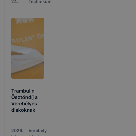
24.
Technikum
Trambulin
Ösztöndíj a
Verebélyes
diákoknak
2026.
Verebély