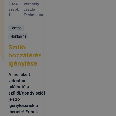
2024.
Verebély
szept.
László
11.
Technikum
Fontos
Honlaphír
Szülői
hozzáférés
igénylése
A mellékelt
videóban
található a
szülői/gondviselői
jelszó
igénylésének a
menete! Ennek