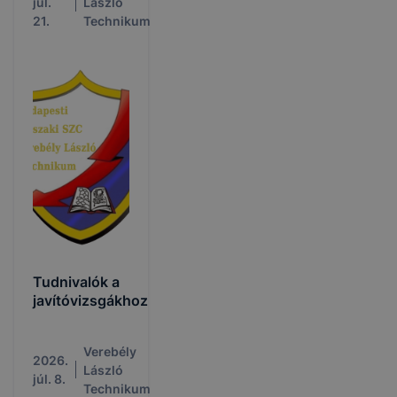
júl.
László
21.
Technikum
Tudnivalók a
javítóvizsgákhoz
Verebély
2026.
László
júl. 8.
Technikum