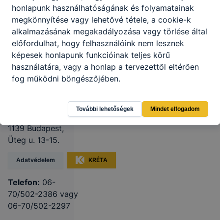
honlapunk használhatóságának és folyamatainak
megkönnyítése vagy lehetővé tétele, a cookie-k
alkalmazásának megakadályozása vagy törlése által
Budapesti
előfordulhat, hogy felhasználóink nem lesznek
Műszaki SZC
képesek honlapunk funkcióinak teljes körű
használatára, vagy a honlap a tervezettől eltérően
Verebély
fog működni böngészőjében.
László
Technikum
További lehetőségek
Mindet elfogadom
1139 Budapest,
Üteg u. 13-15.
Adatvédelem
KRÉTA
Telefon:
06-
70/502-2386 vagy
06-70/502-2297