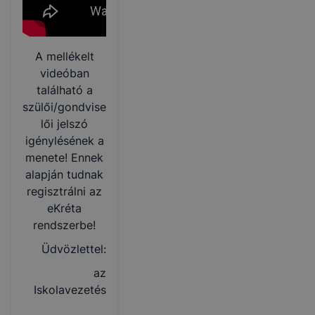
A mellékelt
videóban
található a
szülői/gondvise
lői jelszó
igénylésének a
menete! Ennek
alapján tudnak
regisztrálni az
eKréta
rendszerbe!
Üdvözlettel:
az
Iskolavezetés