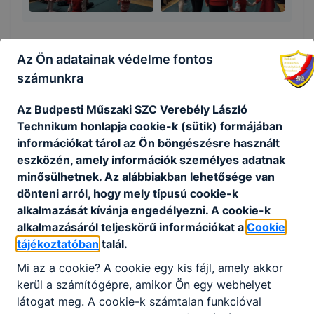
Az Ön adatainak védelme fontos
számunkra
Megosztás
Az Budpesti Műszaki SZC Verebély László
Technikum honlapja cookie-k (sütik) formájában
információkat tárol az Ön böngészésre használt
eszközén, amely információk személyes adatnak
KAPCSOLÓDÓ HÍREK
minősülhetnek. Az alábbiakban lehetősége van
dönteni arról, hogy mely típusú cookie-k
alkalmazását kívánja engedélyezni. A cookie-k
alkalmazásáról teljeskörű információkat a
Cookie
tájékoztatóban
talál.
Mi az a cookie? A cookie egy kis fájl, amely akkor
kerül a számítógépre, amikor Ön egy webhelyet
látogat meg. A cookie-k számtalan funkcióval