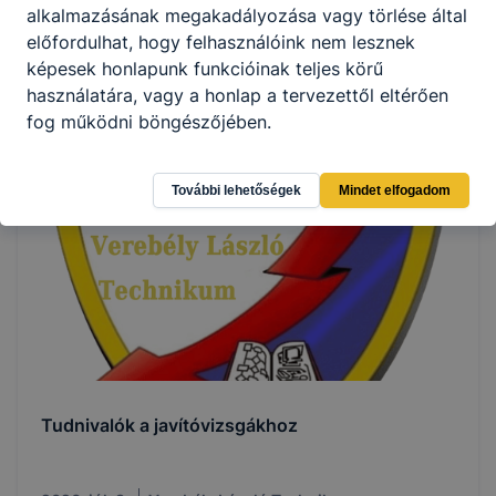
alkalmazásának megakadályozása vagy törlése által
Trambulin Ösztöndíj a Verebélyes diákoknak
előfordulhat, hogy felhasználóink nem lesznek
képesek honlapunk funkcióinak teljes körű
használatára, vagy a honlap a tervezettől eltérően
2026. júl. 21.
Verebély László Technikum
fog működni böngészőjében.
További lehetőségek
Mindet elfogadom
Tudnivalók a javítóvizsgákhoz