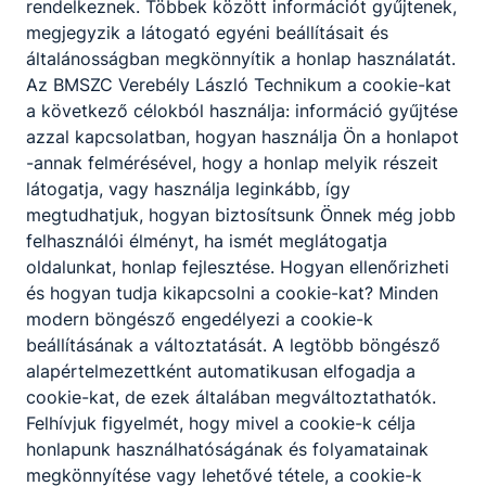
rendelkeznek. Többek között információt gyűjtenek,
megjegyzik a látogató egyéni beállításait és
általánosságban megkönnyítik a honlap használatát.
Az BMSZC Verebély László Technikum a cookie-kat
a következő célokból használja: információ gyűjtése
Verebély - A tanév legjobb Pillanatai videó
azzal kapcsolatban, hogyan használja Ön a honlapot
-annak felmérésével, hogy a honlap melyik részeit
látogatja, vagy használja leginkább, így
2026. júl. 24.
Verebély László Technikum
megtudhatjuk, hogyan biztosítsunk Önnek még jobb
felhasználói élményt, ha ismét meglátogatja
oldalunkat, honlap fejlesztése. Hogyan ellenőrizheti
és hogyan tudja kikapcsolni a cookie-kat? Minden
modern böngésző engedélyezi a cookie-k
beállításának a változtatását. A legtöbb böngésző
alapértelmezettként automatikusan elfogadja a
cookie-kat, de ezek általában megváltoztathatók.
Felhívjuk figyelmét, hogy mivel a cookie-k célja
honlapunk használhatóságának és folyamatainak
megkönnyítése vagy lehetővé tétele, a cookie-k