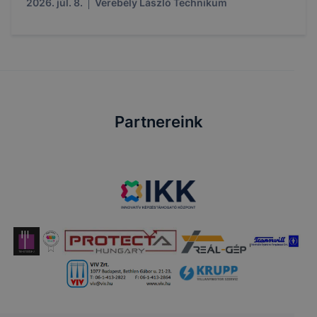
2026. júl. 8.
Verebély László Technikum
Partnereink